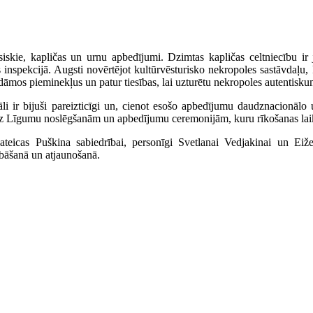
asiskie, kapličas un urnu apbedījumi. Dzimtas kapličas celtniecību ir
 inspekcijā. Augsti novērtējot kultūrvēsturisko nekropoles sastāvdaļu,
tādāmos pieminekļus un patur tiesības, lai uzturētu nekropoles autentisk
li ir bijuši pareizticīgi un, cienot esošo apbedījumu daudznacionālo 
uz Līgumu noslēgšanām un apbedījumu ceremonijām, kuru rīkošanas laik
ateicas Puškina sabiedrībai, personīgi Svetlanai Vedjakinai un E
abāšanā un atjaunošanā.