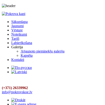
Sākumlapa
Jaunumi
Vēsture
Noteikumi
Tarifi
Labierīkošana
Galerija
Atjaunoto pieminekļu galerija
Kapsēta
Kontakti
(+371) 26339962
info@pokrovskoe.lv