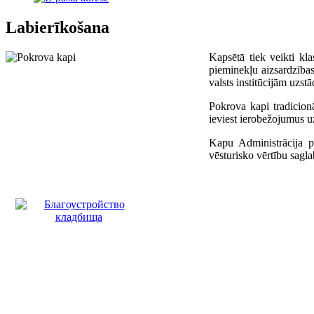
Labierīkošana
Kapsētā tiek veikti kl
pieminekļu aizsardzības
valsts institūcijām uzs
Pokrova kapi tradicionā
ieviest ierobežojumus 
Kapu Administrācija p
vēsturisko vērtību sagl