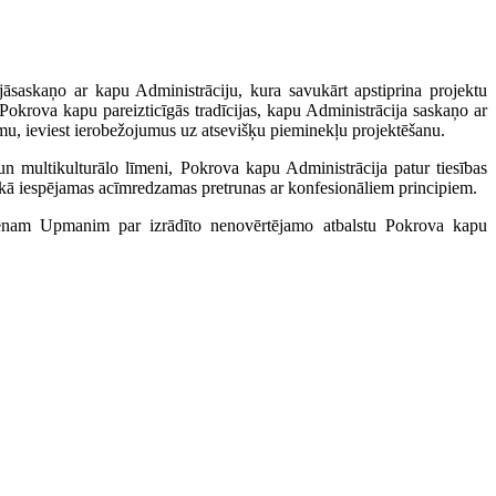
 jāsaskaņo ar kapu Administrāciju, kura savukārt apstiprina projektu
 Pokrova kapu pareizticīgās tradīcijas, kapu Administrācija saskaņo ar
umu, ieviest ierobežojumus uz atsevišķu pieminekļu projektēšanu.
un multikulturālo līmeni, Pokrova kapu Administrācija patur tiesības
ā iespējamas acīmredzamas pretrunas ar konfesionāliem principiem.
iženam Upmanim par izrādīto nenovērtējamo atbalstu Pokrova kapu